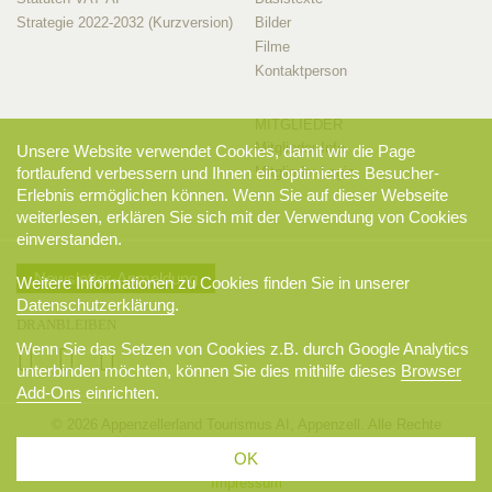
Strategie 2022-2032 (Kurzversion)
Bilder
Filme
Kontaktperson
MITGLIEDER
Mitglieder-Info
Unsere Website verwendet Cookies, damit wir die Page
fortlaufend verbessern und Ihnen ein optimiertes Besucher-
Mitglieder-Login
Erlebnis ermöglichen können. Wenn Sie auf dieser Webseite
weiterlesen, erklären Sie sich mit der Verwendung von Cookies
einverstanden.
Newsletter-Anmeldung
Weitere Informationen zu Cookies finden Sie in unserer
Datenschutzerklärung
.
DRANBLEIBEN
Wenn Sie das Setzen von Cookies z.B. durch Google Analytics
unterbinden möchten, können Sie dies mithilfe dieses
Browser
Add-Ons
einrichten.
© 2026 Appenzellerland Tourismus AI, Appenzell. Alle Rechte
vorbehalten.
OK
AGB
Sitemap
Datenschutzerklärung
Disclaimer
Impressum