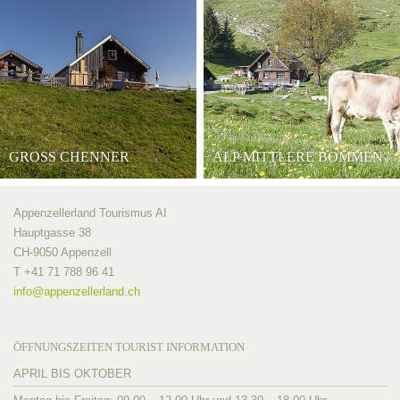
GROSS CHENNER
ALP MITTLERE BOMMEN
Appenzellerland Tourismus AI
Hauptgasse 38
CH-9050 Appenzell
T +41 71 788 96 41
info@
appenzellerland.ch
ÖFFNUNGSZEITEN TOURIST INFORMATION
APRIL BIS OKTOBER