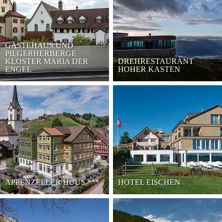
GÄSTEHAUS UND
PILGERHERBERGE
KLOSTER MARIA DER
DREHRESTAURANT
ENGEL
HOHER KASTEN
APPENZELLER HUUS
***
HOTEL EISCHEN