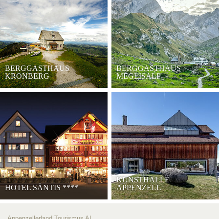
BERGGASTHAUS
BERGGASTHAUS
KRONBERG
MEGLISALP
KUNSTHALLE
HOTEL SÄNTIS
****
APPENZELL
Appenzellerland Tourismus AI