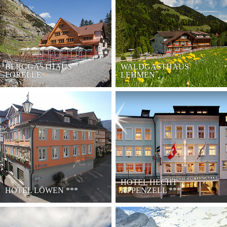
BERGGASTHAUS
WALDGASTHAUS
FORELLE
LEHMEN
HOTEL HECHT
HOTEL LÖWEN
***
APPENZELL
***