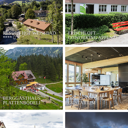
RESORT HOF WEISSBAD
FRISCHLOFT –
****
COWORKING APPENZELL
BERGGASTHAUS
BREITENMOSER
PLATTENBÖDELI
GUSTARIUM