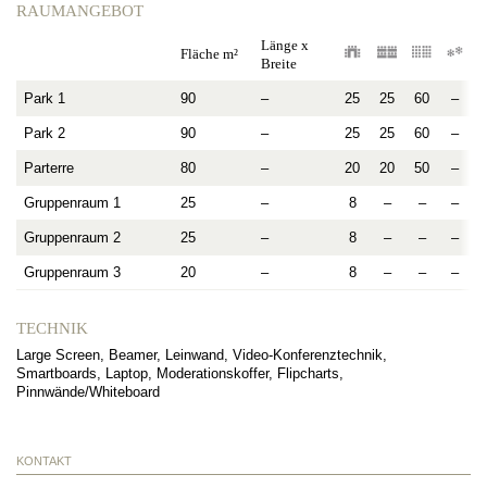
RAUMANGEBOT
Länge x
Fläche m²
Breite
Park 1
90
–
25
25
60
–
Park 2
90
–
25
25
60
–
Parterre
80
–
20
20
50
–
Gruppenraum 1
25
–
8
–
–
–
Gruppenraum 2
25
–
8
–
–
–
Gruppenraum 3
20
–
8
–
–
–
TECHNIK
Large Screen, Beamer, Leinwand, Video-Konferenztechnik,
Smartboards, Laptop, Moderationskoffer, Flipcharts,
Pinnwände/Whiteboard
KONTAKT