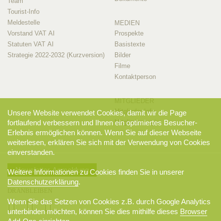
Team
Tourist-Info
Meldestelle
MEDIEN
Vorstand VAT AI
Prospekte
Statuten VAT AI
Basistexte
Strategie 2022-2032 (Kurzversion)
Bilder
Filme
Kontaktperson
MITGLIEDER
Mitglieder-Info
Unsere Website verwendet Cookies, damit wir die Page
Mitglieder-Login
fortlaufend verbessern und Ihnen ein optimiertes Besucher-
Erlebnis ermöglichen können. Wenn Sie auf dieser Webseite
weiterlesen, erklären Sie sich mit der Verwendung von Cookies
einverstanden.
Newsletter-Anmeldung
Weitere Informationen zu Cookies finden Sie in unserer
Datenschutzerklärung
.
DRANBLEIBEN
Wenn Sie das Setzen von Cookies z.B. durch Google Analytics
unterbinden möchten, können Sie dies mithilfe dieses
Browser