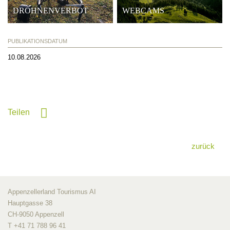
DROHNENVERBOT
WEBCAMS
PUBLIKATIONSDATUM
10.08.2026
Teilen
zurück
Appenzellerland Tourismus AI
Hauptgasse 38
CH-9050 Appenzell
T +41 71 788 96 41