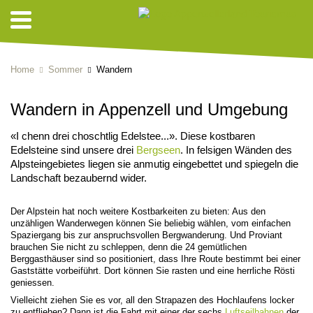
Home
Sommer
Wandern
Wandern in Appenzell und Umgebung
«I chenn drei choschtlig Edelstee...». Diese kostbaren
Edelsteine sind unsere drei
Bergseen
. In felsigen Wänden des
Alpsteingebietes liegen sie anmutig eingebettet und spiegeln die
Landschaft bezaubernd wider.
Der Alpstein hat noch weitere Kostbarkeiten zu bieten: Aus den
unzähligen Wanderwegen können Sie beliebig wählen, vom einfachen
Spaziergang bis zur anspruchsvollen Bergwanderung. Und Proviant
brauchen Sie nicht zu schleppen, denn die 24 gemütlichen
Berggasthäuser sind so positioniert, dass Ihre Route bestimmt bei einer
Gaststätte vorbeiführt. Dort können Sie rasten und eine herrliche Rösti
geniessen.
Vielleicht ziehen Sie es vor, all den Strapazen des Hochlaufens locker
zu entfliehen? Dann ist die Fahrt mit einer der sechs
Luftseilbahnen
der