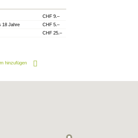
CHF 9.–
s 18 Jahre
CHF 5.–
CHF 25.–
m hinzufügen