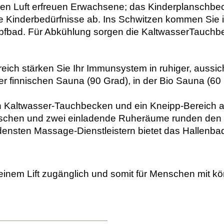
schen Luft erfreuen Erwachsene; das Kinderplanschb
e Kinderbedürfnisse ab. Ins Schwitzen kommen Sie i
pfbad. Für Abkühlung sorgen die KaltwasserTauchbe
reich stärken Sie Ihr Immunsystem in ruhiger, aussi
r finnischen Sauna (90 Grad), in der Bio Sauna (6
n Kaltwasser-Tauchbecken und ein Kneipp-Bereich 
uschen und zwei einladende Ruheräume runden den
edensten Massage-Dienstleistern bietet das Hallenba
einem Lift zugänglich und somit für Menschen mit kö