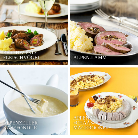
BESCHWIPSTE
FLEISCHVÖGEL
ALPEN-LAMM
APPENZELLER
APPENZELLER
«CHÄÄS-
KÄSEFONDUE
MAGEROONE»