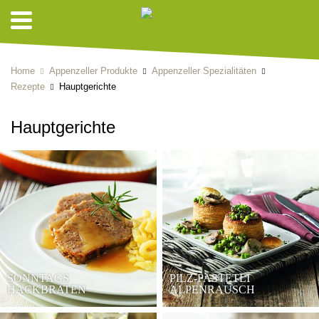
Home
Appenzeller Produkte
Appenzeller Spezialitäten
Rezepte
Hauptgerichte
Hauptgerichte
SONNTAGS
PILZ-PASTETLI
HACKBRATEN
ALPENRAUSCH