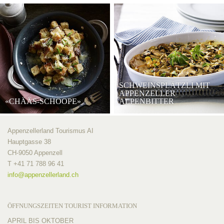
SCHWEINSPLÄTZLI MIT
APPENZELLER
«CHÄÄS-SCHOOPE»
ALPENBITTER
Appenzellerland Tourismus AI
Hauptgasse 38
CH-9050 Appenzell
T +41 71 788 96 41
info@
appenzellerland.ch
ÖFFNUNGSZEITEN TOURIST INFORMATION
APRIL BIS OKTOBER