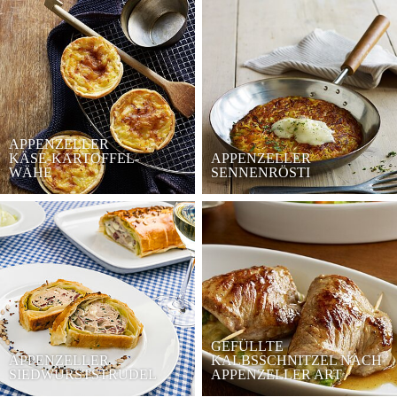
APPENZELLER
KÄSE-KARTOFFEL-
APPENZELLER
WÄHE
SENNENRÖSTI
GEFÜLLTE
APPENZELLER
KALBSSCHNITZEL NACH
SIEDWURSTSTRUDEL
APPENZELLER ART