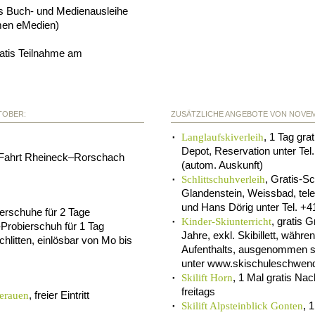
tis Buch- und Medienausleihe
men eMedien)
ratis Teilnahme am
TOBER:
ZUSÄTZLICHE ANGEBOTE VON NOVEM
, 1 Tag gra
Langlaufskiverleih
Depot, Reservation unter Tel.
 Fahrt Rheineck–Rorschach
(autom. Auskunft)
, Gratis-S
Schlittschuhverleih
Glandenstein, Weissbad,
tel
und Hans Dörig unter Tel. +4
ierschuhe für 2 Tage
, gratis 
Kinder-Skiunterricht
Probierschuh für 1 Tag
Jahre, exkl. Skibillett, währ
Schlitten, einlösbar von Mo bis
Aufenthalts, ausgenommen 
unter www.skischuleschwen
, 1 Mal gratis Nac
Skilift Horn
freitags
, freier Eintritt
erauen
, 
Skilift Alpsteinblick Gonten