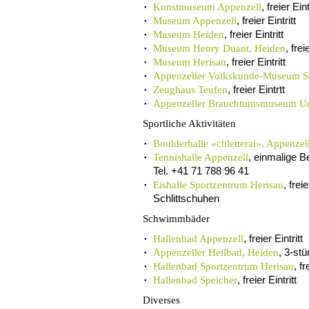
, freier Eint
Kunstmuseum Appenzell
, freier Eintritt
Museum Appenzell
, freier Eintritt
Museum Heiden
, frei
Museum Henry Duant, Heiden
, freier Eintritt
Museum Herisau
Appenzeller Volkskunde-Museum S
, freier Eintrtt
Zeughaus Teufen
Appenzeller Brauchtumsmuseum U
Sportliche Aktivitäten
Boulderhalle «chletterai», Appenzel
, einmalige B
Tennishalle Appenzell
Tel. +41 71 788 96 41
, frei
Eishalle Sportzentrum Herisau
Schlittschuhen
Schwimmbäder
, freier Eintritt
Hallenbad Appenzell
, 3-stü
Appenzeller Heilbad, Heiden
, fr
Hallenbad Sportzentrum Herisau
, freier Eintritt
Hallenbad Speicher
Diverses