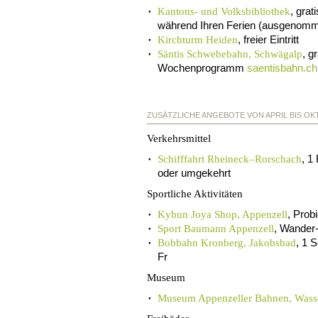
, gra
Kantons- und Volksbibliothek
während Ihren Ferien (ausgenom
, freier Eintritt
Kirchturm Heiden
, g
Säntis Schwebebahn, Schwägalp
Wochenprogramm
saentisbahn.ch
ZUSÄTZLICHE ANGEBOTE VON APRIL BIS OK
Verkehrsmittel
, 1
Schifffahrt Rheineck–Rorschach
oder umgekehrt
Sportliche Aktivitäten
, Prob
Kybun Joya Shop, Appenzell
, Wander-
Sport Baumann Appenzell
, 1 
Bobbahn Kronberg, Jakobsbad
Fr
Museum
Museum Appenzeller Bahnen, Wass