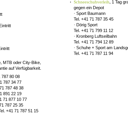
, 1 Tag g
Schneeschuhverleih
gegen ein Depot
· Sport Baumann
tt
Tel. +41 71 787 35 45
· Dörig Sport
Eintritt
Tel. +41 71 799 11 12
· Kronberg Luftseilbahn
Tel. +41 71 794 12 89
· Schuhe + Sport am Landsg
intritt
Tel. +41 71 787 11 94
, MTB oder City-Bike,
ie auf Verfügbarkeit.
1 787 80 08
71 787 34 77
 71 787 48 38
71 891 22 19
41 71 877 10 77
 71 787 25 35
Tel. +41 71 787 51 15