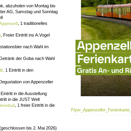
k, abzuholen von Montag bis
bitter AG, Samstag und Sonntag
ll
1 traditionelles
 Appenzell
,
, Freier Eintritt ins A.Vogel
n
tationsbier nach Wahl im
s Getränk der Goba nach Wahl
,
1 Eintritt in den
AR
 Degustation von Appenzeller
r Eintritt in die Ausstellung
ntritt in die JUST Welt
, 1 freier Eintritt in die
Weissbad
Flyer_Appenzeller_Ferienkarte
tt (geschlossen bis 2. Mai 2026)