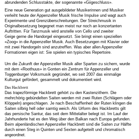
abrundenden Schlusstakte, der sogenannte «Giigeschluss».
Eine neue Generation gut ausgebildeter Musikerinnen und Musiker
verleiht heute der Appenzeller Musik frische Impulse und wagt auch
Experimente und Grenzüberschreitungen. Der Streichmusik in
Originalbesetzung begegnet man meist nur noch an konzertanten
Auftritten. Für Tanzmusik wird anstelle von Cello und zweiter
Geige gerne die Handorgel eingesetzt. Sie bringt einen speziellen
«Zoog» in die Appenzeller Musik. Auch Besetzungen mit Klavier oder
mit zwei Handorgeln sind anzutreﬀen. Was aber allen Appenzeller
Formationen eigen ist: Sie spielen ein typisches Repertoire.
Um die Zukunft der Appenzeller Musik aller Sparten zu sichern, wurde
mit dem «Roothuus» in Gonten ein Zentrum für Appenzeller und
Toggenburger Volksmusik gegründet, wo seit 2007 das einmalige
Kulturgut gefördert, gesammelt und dokumentiert wird.
Das Hackbrett
Das trapezförmige Hackbrett gehört zu den Kastenzithern. Die
mehrchörig gebündelten Saiten werden mit zwei Ruten (Schlägern oder
Klöppeln) angeschlagen. Je nach Beschaﬀenheit der Ruten klingen die
Saiten silbrig hell oder samtig weich. Als Urform des Hackbretts gilt
das persische Santur, das seit dem Mittelalter belegt ist. Im Lauf der
Jahrhunderte hat es den Weg über den Balkan nach Europa gefunden.
Beim alpenländischen Appenzeller Hackbrett sind die Saiten zur Hälfte
durch einen Steg in Quinten und Sexten aufgeteilt und chromatisch
angeordnet.