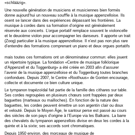
«schlääzig».
Une nouvelle génération de musiciens et musiciennes bien formés
donne aujourd’hui un nouveau souﬄe à la musique appenzelloise. Ils
osent se lancer dans des expériences dépassant les frontières. La
musique à cordes dans sa formation d’origine est généralement
réservée aux concerts. L’orgue portatif remplace souvent le violoncelle
et le deuxième violon pour accompagner les danseurs. Il apporte un trait
(Zoog) particulier à la musique appenzelloise. Il n’est pas non plus rare
d’entendre des formations comprenant un piano et deux orgues portatifs
mais toutes ces formations ont un dénominateur commun: elles jouent
un répertoire typique. La fondation «Centre de musique folklorique
d’Appenzell et du Toggenburg» a été créée en 2003 aﬁn d’assurer
l’avenir de la musique appenzelloise et du Toggenburg toutes branches
confondues. Depuis 2007, le Centre «Roothuus» de Gonten encourage,
collecte et documente ce bien culture unique.
Le tympanon trapézoïdal fait partie de la famille des cithares sur table.
Ses cordes regroupées en plusieurs chœurs sont frappées par deux
baguettes (marteaux ou mailloches). En fonction de la nature des
baguettes, les cordes peuvent émettre un son argentin clair ou doux
et velouté. Depuis le Moyen Âge, le santour perse est passé au cours
des siècles de son pays d’origine à l’Europe via les Balkans. La barre
des chevalets du tympanon appenzellois divise en deux les cordes à la
quinte et à la sixte; ses accords sont chromatiques.
Depuis 1950 environ, des morceaux de musique de