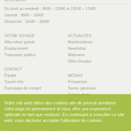
Du lundi au vendredi : 9h00 – 12h00 et 13h30 – 17h00
Samedi : 9h00 – 16h00
Dimanche : 11h00 – 16h00
VOTRE VOYAGE
ACTUALITÉS
Aller-retour gratuit
Manifestations
Emplacement
Newsletter
Transports publics
Webcams
Offre d'emploi
CONTACT
Équipe
MÉDIAS
Tourist-Info
Prospectus
Formulaire de contact
Textes généraux
Galerie photo
Films
Notre site web utilise des cookies afin de pouvoir améliorer
Personne de contact
notre page en permanence et vous offrir une expérience
optimale en tant que visiteurs. En continuant à consulter ce site
web, vous déclarez accepter l’utilisation de cookies.