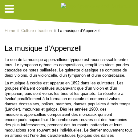
Home
Culture / tradition
La musique d’Appenzell
La musique d’Appenzell
Le son de la musique appenzelloise typique est reconnaissable entre
tous. Le tympanon rythme les compositions, remplit les vides par des
cascades de notes pailletées. Le quintette classique se compose de
deux violons, d’un violoncelle, d’un tympanon et d’une contrebasse.
La musique à cordes est apparue en 1892 dans les quintettes. Les
groupes n’étaient constitués auparavant que d’un violon et d’un
tympanon, puis sont venus les trios et les quartets. Le répertoire a
évolué parallèlement à la formation musicale et comprend valses,
danses écossaises, polkas, marches, danses populaires à trois temps
(Ländler), mazurkas et galops. Dès les années 1900, des
musiciens appenzellois composaient des morceaux qui sont
encore joués aujourd’hui. De nombreuses œuvres ont des harmonies
des plus intéressantes, prennent des tournants inattendus et leurs
modulations sont souvent très individuelles. Le dernier mouvement tout
en arrondi est l’une des caractéristiques typiques des danses