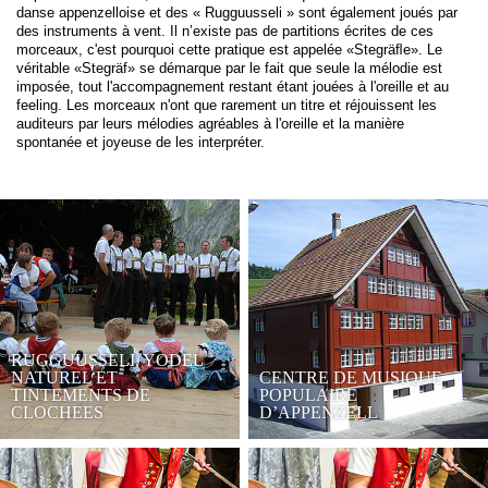
danse appenzelloise et des « Rugguusseli » sont également joués par
des instruments à vent. Il n’existe pas de partitions écrites de ces
morceaux, c'est pourquoi cette pratique est appelée «Stegräﬂe». Le
véritable «Stegräf» se démarque par le fait que seule la mélodie est
imposée, tout l'accompagnement restant étant jouées à l'oreille et au
feeling. Les morceaux n'ont que rarement un titre et réjouissent les
auditeurs par leurs mélodies agréables à l'oreille et la manière
spontanée et joyeuse de les interpréter.
RUGGUUSSELI, YODEL
NATUREL ET
CENTRE DE MUSIQUE
TINTEMENTS DE
POPULAIRE
CLOCHEES
D’APPENZELL