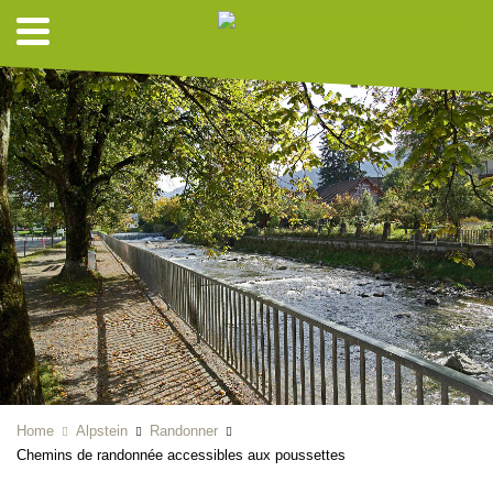
Home
Alpstein
Randonner
Chemins de randonnée accessibles aux poussettes