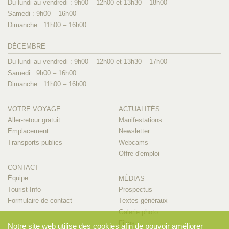
Du lundi au vendredi : 9h00 – 12h00 et 13h30 – 18h00
Samedi : 9h00 – 16h00
Dimanche : 11h00 – 16h00
DÉCEMBRE
Du lundi au vendredi : 9h00 – 12h00 et 13h30 – 17h00
Samedi : 9h00 – 16h00
Dimanche : 11h00 – 16h00
VOTRE VOYAGE
ACTUALITÉS
Aller-retour gratuit
Manifestations
Emplacement
Newsletter
Transports publics
Webcams
Offre d'emploi
CONTACT
Équipe
MÉDIAS
Tourist-Info
Prospectus
Formulaire de contact
Textes généraux
Galerie photo
Films
Notre site web utilise des cookies afin de pouvoir améliorer