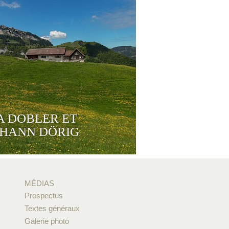
A DOBLER ET
OHANN DÖRIG
MÉDIAS
Prospectus
Textes généraux
Galerie photo