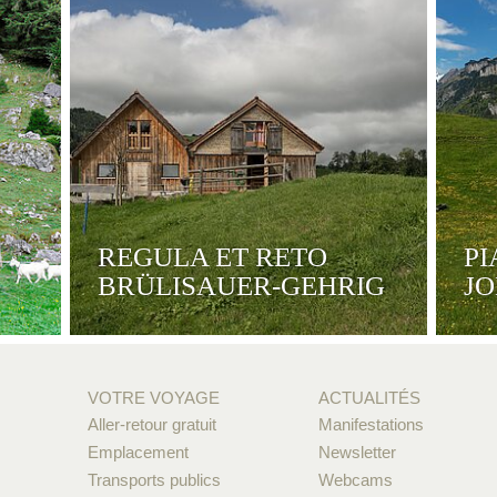
REGULA ET RETO
PI
BRÜLISAUER-GEHRIG
J
VOTRE VOYAGE
ACTUALITÉS
Aller-retour gratuit
Manifestations
Emplacement
Newsletter
Transports publics
Webcams