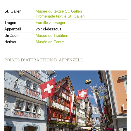
St. Gallen
Musée du textile St. Gallen
Promenade textile St. Gallen
Trogen
Famille Zellweger:
Appenzell
voir ci-dessous
Urnäsch
Musée du Tradition
Herisau
Musée en Centre
POINTS D’ATTRACTION D’APPENZELL