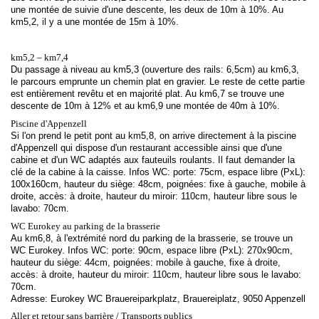
une montée de suivie d'une descente, les deux de 10m à 10%. Au
km5,2, il y a une montée de 15m à 10%.
km5,2 – km7,4
Du passage à niveau au km5,3 (ouverture des rails: 6,5cm) au km6,3,
le parcours emprunte un chemin plat en gravier. Le reste de cette partie
est entièrement revêtu et en majorité plat. Au km6,7 se trouve une
descente de 10m à 12% et au km6,9 une montée de 40m à 10%.
Piscine d'Appenzell
Si l'on prend le petit pont au km5,8, on arrive directement à la piscine
d'Appenzell qui dispose d'un restaurant accessible ainsi que d'une
cabine et d'un WC adaptés aux fauteuils roulants. Il faut demander la
clé de la cabine à la caisse. Infos WC: porte: 75cm, espace libre (PxL):
100x160cm, hauteur du siège: 48cm, poignées: fixe à gauche, mobile à
droite, accès: à droite, hauteur du miroir: 110cm, hauteur libre sous le
lavabo: 70cm.
WC Eurokey au parking de la brasserie
Au km6,8, à l'extrémité nord du parking de la brasserie, se trouve un
WC Eurokey. Infos WC: porte: 90cm, espace libre (PxL): 270x90cm,
hauteur du siège: 44cm, poignées: mobile à gauche, fixe à droite,
accès: à droite, hauteur du miroir: 110cm, hauteur libre sous le lavabo:
70cm.
Adresse: Eurokey WC Brauereiparkplatz, Brauereiplatz, 9050 Appenzell
Aller et retour sans barrière / Transports publics