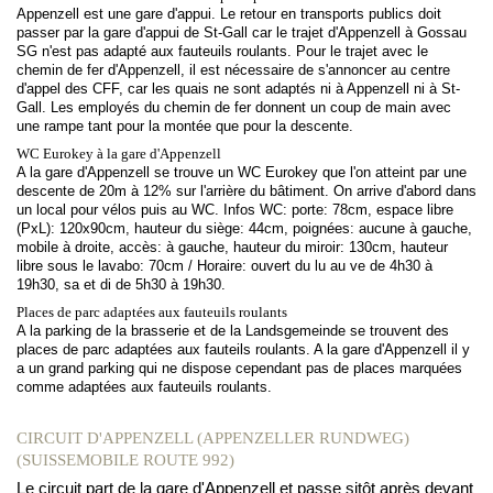
Appenzell est une gare d'appui. Le retour en transports publics doit
passer par la gare d'appui de St-Gall car le trajet d'Appenzell à Gossau
SG n'est pas adapté aux fauteuils roulants. Pour le trajet avec le
chemin de fer d'Appenzell, il est nécessaire de s'annoncer au centre
d'appel des CFF, car les quais ne sont adaptés ni à Appenzell ni à St-
Gall. Les employés du chemin de fer donnent un coup de main avec
une rampe tant pour la montée que pour la descente.
WC Eurokey à la gare d'Appenzell
A la gare d'Appenzell se trouve un WC Eurokey que l'on atteint par une
descente de 20m à 12% sur l'arrière du bâtiment. On arrive d'abord dans
un local pour vélos puis au WC. Infos WC: porte: 78cm, espace libre
(PxL): 120x90cm, hauteur du siège: 44cm, poignées: aucune à gauche,
mobile à droite, accès: à gauche, hauteur du miroir: 130cm, hauteur
libre sous le lavabo: 70cm / Horaire: ouvert du lu au ve de 4h30 à
19h30, sa et di de 5h30 à 19h30.
Places de parc adaptées aux fauteuils roulants
A la parking de la brasserie et de la Landsgemeinde se trouvent des
places de parc adaptées aux fauteils roulants. A la gare d'Appenzell il y
a un grand parking qui ne dispose cependant pas de places marquées
comme adaptées aux fauteuils roulants.
CIRCUIT D'APPENZELL (APPENZELLER RUNDWEG)
(SUISSEMOBILE ROUTE 992)
Le circuit part de la gare d'Appenzell et passe sitôt après devant