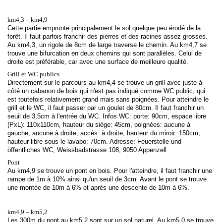
km4,3 – km4,9
Cette partie emprunte principalement le sol quelque peu érodé de la
forêt. Il faut parfois franchir des pierres et des racines assez grosses.
Au km4,3, un rigole de 8cm de large traverse le chemin. Au km4,7 se
trouve une bifurcation en deux chemins qui sont parallèles. Celui de
droite est préférable, car avec une surface de meilleure qualité.
Grill et WC publics
Directement sur le parcours au km4,4 se trouve un grill avec juste à
côté un cabanon de bois qui n'est pas indiqué comme WC public, qui
est toutefois relativement grand mais sans poignées. Pour atteindre le
grill et le WC, il faut passer par un goulet de 80cm. Il faut franchir un
seuil de 3,5cm à l'entrée du WC. Infos WC: porte: 90cm, espace libre
(PxL): 110x110cm, hauteur du siège: 45cm, poignées: aucune à
gauche, aucune à droite, accès: à droite, hauteur du miroir: 150cm,
hauteur libre sous le lavabo: 70cm. Adresse: Feuerstelle und
öffentliches WC, Weissbadstrasse 108, 9050 Appenzell
Pont
Au km4,9 se trouve un pont en bois. Pour l'atteindre, il faut franchir une
rampe de 1m à 10% ainsi qu'un seuil de 3cm. Avant le pont se trouve
une montée de 10m à 6% et après une descente de 10m à 6%.
km4,9 – km5,2
Les 300m du pont au km5,2 sont sur un sol naturel. Au km5,0 se trouve