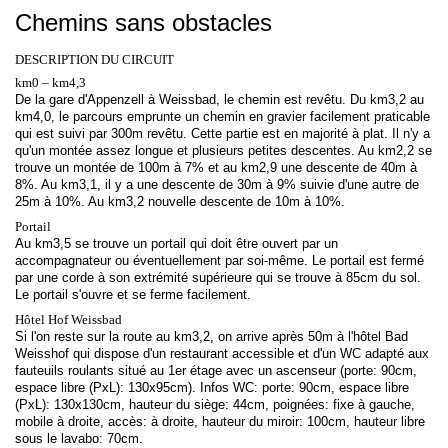
Chemins sans obstacles
DESCRIPTION DU CIRCUIT
km0 – km4,3
De la gare d'Appenzell à Weissbad, le chemin est revêtu. Du km3,2 au
km4,0, le parcours emprunte un chemin en gravier facilement praticable
qui est suivi par 300m revêtu. Cette partie est en majorité à plat. Il n'y a
qu'un montée assez longue et plusieurs petites descentes. Au km2,2 se
trouve un montée de 100m à 7% et au km2,9 une descente de 40m à
8%. Au km3,1, il y a une descente de 30m à 9% suivie d'une autre de
25m à 10%. Au km3,2 nouvelle descente de 10m à 10%.
Portail
Au km3,5 se trouve un portail qui doit être ouvert par un
accompagnateur ou éventuellement par soi-même. Le portail est fermé
par une corde à son extrémité supérieure qui se trouve à 85cm du sol.
Le portail s'ouvre et se ferme facilement.
Hôtel Hof Weissbad
Si l'on reste sur la route au km3,2, on arrive après 50m à l'hôtel Bad
Weisshof qui dispose d'un restaurant accessible et d'un WC adapté aux
fauteuils roulants situé au 1er étage avec un ascenseur (porte: 90cm,
espace libre (PxL): 130x95cm). Infos WC: porte: 90cm, espace libre
(PxL): 130x130cm, hauteur du siège: 44cm, poignées: fixe à gauche,
mobile à droite, accès: à droite, hauteur du miroir: 100cm, hauteur libre
sous le lavabo: 70cm.