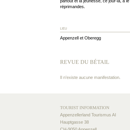
partout et la jeunesse, ce jour-là, a l
réprimandes.
LIEU
Appenzell et Oberegg
REVUE DU BÉTAIL
Il n’existe aucune manifestation.
TOURIST INFORMATION
Appenzellerland Tourismus AI
Hauptgasse 38
CH-9050 Appenzell