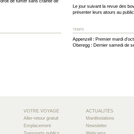
e droit de fumer sans crainte de
Le jour suivant la revue des bo
présenter leurs atours au publi
TEMPS
Appenzell : Premier mardi d'oc
Oberegg : Dernier samedi de 
VOTRE VOYAGE
ACTUALITÉS
Aller-retour gratuit
Manifestations
Emplacement
Newsletter
Transports publics
Webcams