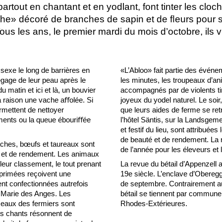
 partout en chantant et en yodlant, font tinter les clo
mphe» décoré de branches de sapin et de ﬂeurs pour s
ous les ans, le premier mardi du mois d’octobre, ils v
sexe le long de barrières en
«L’Abloo» fait partie des événe
égage de leur peau après le
les minutes, les troupeaux d’ani
du matin et ici et là, un bouvier
accompagnés par de violents ti
a raison une vache aﬀolée. Si
joyeux du yodel naturel. Le soir
rmettent de nettoyer
que leurs aides de ferme se ret
ments ou la queue ébouriﬀée
l’hôtel Säntis, sur la Landsgem
et festif du lieu, sont attribué
de beauté et de rendement. La r
aches, bœufs et taureaux sont
de l’année pour les éleveurs et 
é et de rendement. Les animaux
leur classement, le tout prenant
La revue du bétail d’Appenzell a
 primées reçoivent une
19e siècle. L’enclave d’Oberegg
ent confectionnées autrefois
de septembre. Contrairement au
 Marie des Anges. Les
bétail se tiennent par commune 
seaux des fermiers sont
Rhodes-Extérieures.
es chants résonnent de