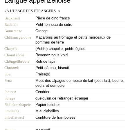
Langue appenzelloise
«À L'USAGE DES ÉTRANGERS...»
Backnasli
Pièce de cinq francs
Badeieli
Petit tonneau de cidre
Bumeranze
Orange
Chääsmageroone
Macaronis au fromage et petits morceaux de
pommes de terre
Chapeli
(Petite) chapelle, petite église
Chönd zonis!
Revenez nous voir!
Chöngelibroote
Rôti de lapin
Chröömli
Petit gâteau, biscuit
Epei
Fraise(s)
Fenz
Mets des alpages composé de lait (petit lait), beurre,
oeufs et semoule
Fidibus
Cendrier
Fotege
quelqu'un de l'étranger, étranger
Födlebotzbapeie
Papier toilettes
Iimehung
Miel d'abeilles
Imbeilatweri
Confiture de framboises