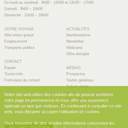
Du lundi au vendredi : 9h00 – 12h00 et 13h30 – 17h00
Samedi : 9h00 – 16h00
Dimanche : 11h00 – 16h00
VOTRE VOYAGE
ACTUALITÉS
Aller-retour gratuit
Manifestations
Emplacement
Newsletter
Transports publics
Webcams
Offre d'emploi
CONTACT
Équipe
MÉDIAS
Tourist-Info
Prospectus
Formulaire de contact
Textes généraux
Galerie photo
Films
Notre site web utilise des cookies afin de pouvoir améliorer
Personne de contact
notre page en permanence et vous offrir une expérience
optimale en tant que visiteurs. En continuant à consulter ce site
web, vous déclarez accepter l’utilisation de cookies.
Vous trouverez de plus amples informations concernant les
Inscription newsletter