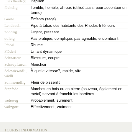
Flickflaude(r)
Papillon
föchelig
Terrible, horrible, affreux (utilisé aussi pour accentuer un
terme)
Goofe
Enfants (sage)
Lendaueli
Pipe à tabac des habitants des Rhodes-Intérieurs
noodlig
Urgent, pressant
ooleig
Pas pratique, compliqué, pas agréable, encombrant
Pfnösl
Rhume
Pföderi
Enfant dynamique
Schnattere
Blessure, coupre
Schnopftuech
Mouchoir
Selewiewädli,
À quelle vitesse?, rapide, vite
wädli
Sonnwendlig
Fleur de pissenlit
Stapfede
Marches en bois ou en pierre (nouveau, également en
metal) servant à franchir les barrières
weleweg
Probablement, sûrement
wölzgott
Effectivement, vraiment
TOURIST INFORMATION