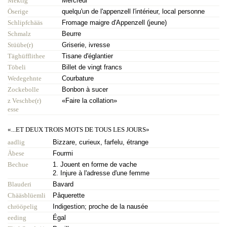
Mektig
Mercredi
Öserige
quelqu'un de l'appenzell l'intérieur, local personne
Schlipfchääs
Fromage maigre d'Appenzell (jeune)
Schmalz
Beurre
Stüübe(r)
Griserie, ivresse
Täghüfflithee
Tisane d'églantier
Töbeli
Billet de vingt francs
Wedegehnte
Courbature
Zockebolle
Bonbon à sucer
z Veschbe(r)
«Faire la collation»
esse
«...ET DEUX TROIS MOTS DE TOUS LES JOURS»
aadlig
Bizzare, curieux, farfelu, étrange
Äbese
Fourmi
Bechue
1. Jouent en forme de vache
2. Injure à l'adresse d'une femme
Blauderi
Bavard
Chääsblüemli
Pâquerette
chrööpelig
Indigestion; proche de la nausée
eeding
Égal