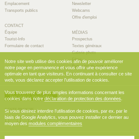
Emplacement
Newsletter
Transports publics
Webcams
Offre d'emploi
CONTACT
Équipe
MÉDIAS
Tourist-Info
Prospectus
Formulaire de contact
Textes généraux
Galerie photo
Films
Notre site web utilise des cookies afin de pouvoir améliorer
Personne de contact
notre page en permanence et vous offrir une expérience
optimale en tant que visiteurs. En continuant à consulter ce site
web, vous déclarez accepter l’utilisation de cookies.
Vous trouverez de plus amples informations concernant les
Inscription newsletter
cookies dans notre
déclaration de protection des données
.
RESTE PROCHE
Si vous désirez interdire l’utilisation de cookies, par ex. par le
biais de Google Analytics, vous pouvez installer ce dernier au
moyen des
modules complémentaires
© 2026 Appenzellerland Tourismus AI, Appenzell. Tous droits réservés..