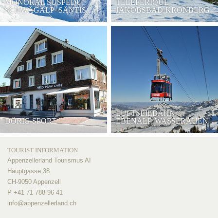
MONORAL SUSPEDU
TÉLÉFÉRIQUE
SCHWÄGALP–SÄNTIS
JAKOBSBAD-KRONBERG
LUFTSEILBAHN
DÖRIG SPORT
EBENALP, WASSERAUEN
TOURIST INFORMATION
Appenzellerland Tourismus AI
Hauptgasse 38
CH-9050 Appenzell
P +41 71 788 96 41
info@
appenzellerland.ch