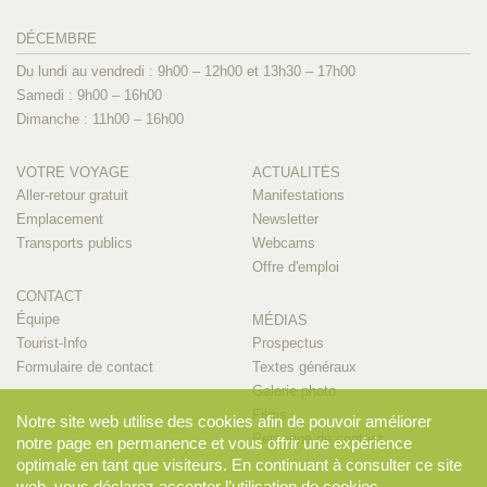
DÉCEMBRE
Du lundi au vendredi : 9h00 – 12h00 et 13h30 – 17h00
Samedi : 9h00 – 16h00
Dimanche : 11h00 – 16h00
VOTRE VOYAGE
ACTUALITÉS
Aller-retour gratuit
Manifestations
Emplacement
Newsletter
Transports publics
Webcams
Offre d'emploi
CONTACT
Équipe
MÉDIAS
Tourist-Info
Prospectus
Formulaire de contact
Textes généraux
Galerie photo
Films
Notre site web utilise des cookies afin de pouvoir améliorer
Personne de contact
notre page en permanence et vous offrir une expérience
optimale en tant que visiteurs. En continuant à consulter ce site
web, vous déclarez accepter l’utilisation de cookies.