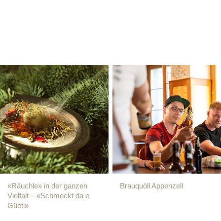
«Räuchle» in der ganzen
Brauquöll Appenzell
Vielfalt – «Schmeckt da e
Güeti»