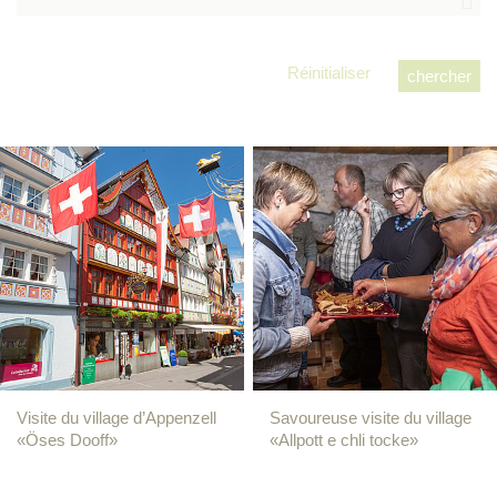
Réinitialiser
Visite du village d’Appenzell
Savoureuse visite du village
«Öses Dooff»
«Allpott e chli tocke»