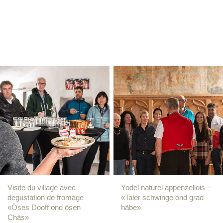
Visite du village avec
Yodel naturel appenzellois –
degustation de fromage
«Taler schwinge ond grad
«Öses Dooff ond ösen
häbe»
Chäs»