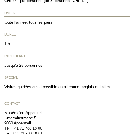
CHF 9.– par personne (de 8 personnes CHF 6.–)
DATES
toute l’année, tous les jours
DURÉE
1 h
PARTICIPANT
Jusqu’à 25 personnes
SPÉCIAL
Visites guidées aussi possible en allemand, anglais et italien.
CONTACT
Musée d'art Appenzell
Unterrainstrasse 5
9050
Appenzell
Tel.
+41 71 788 18 00
Fax
+41 71 788 18 01