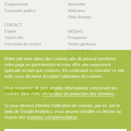
Emplacement
Newsletter
Transports publics
Webcams
Offre d'emploi
CONTACT
Équipe
MÉDIAS
Tourist-Info
Prospectus
Formulaire de contact
Textes généraux
Galerie photo
Films
Notre site web utilise des cookies afin de pouvoir améliorer
Personne de contact
notre page en permanence et vous offrir une expérience
optimale en tant que visiteurs. En continuant à consulter ce site
web, vous déclarez accepter l’utilisation de cookies.
Vous trouverez de plus amples informations concernant les
Inscription newsletter
cookies dans notre
déclaration de protection des données
.
RESTE PROCHE
Si vous désirez interdire l’utilisation de cookies, par ex. par le
biais de Google Analytics, vous pouvez installer ce dernier au
moyen des
modules complémentaires
© 2026 Appenzellerland Tourismus AI, Appenzell. Tous droits réservés..