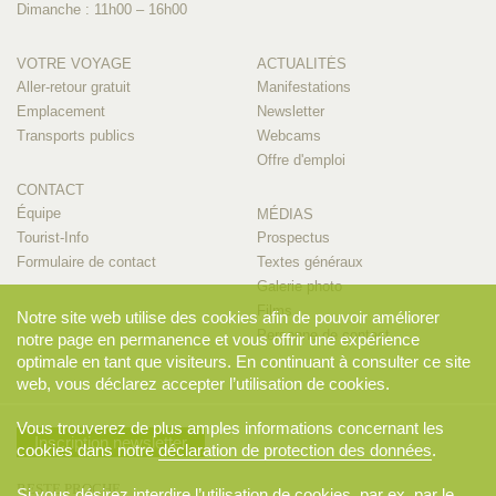
Dimanche : 11h00 – 16h00
VOTRE VOYAGE
ACTUALITÉS
Aller-retour gratuit
Manifestations
Emplacement
Newsletter
Transports publics
Webcams
Offre d'emploi
CONTACT
Équipe
MÉDIAS
Tourist-Info
Prospectus
Formulaire de contact
Textes généraux
Galerie photo
Films
Notre site web utilise des cookies afin de pouvoir améliorer
Personne de contact
notre page en permanence et vous offrir une expérience
optimale en tant que visiteurs. En continuant à consulter ce site
web, vous déclarez accepter l’utilisation de cookies.
Vous trouverez de plus amples informations concernant les
Inscription newsletter
cookies dans notre
déclaration de protection des données
.
RESTE PROCHE
Si vous désirez interdire l’utilisation de cookies, par ex. par le