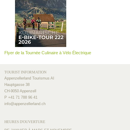
Flyer de la Tournée Culinaire à Vélo Électrique
TOURIST INFORMATION
Appenzellerland Tourismus AI
Hauptgasse 38
CH-9050 Appenzell
P +41 71 788 96 41
info@
appenzellerland.ch
HEURES D'OUVERTURE