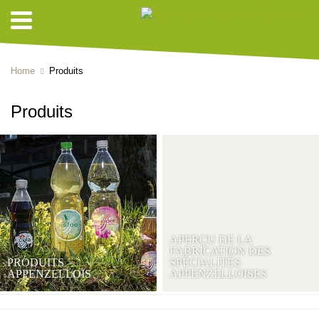
Home
Produits
Produits
APERÇU DE LA
FABRICATION DES
PRODUITS
SPÉCIALITÉS
APPENZELLOIS
APPENZELLOISES