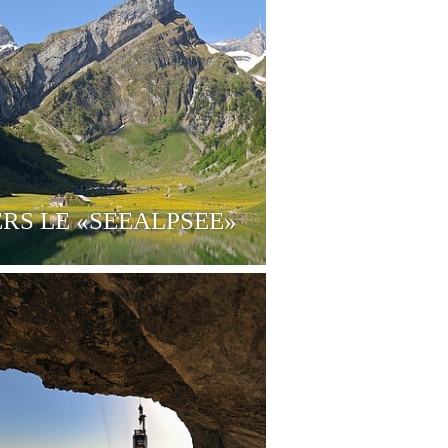
RS LE «SEEALPSEE»