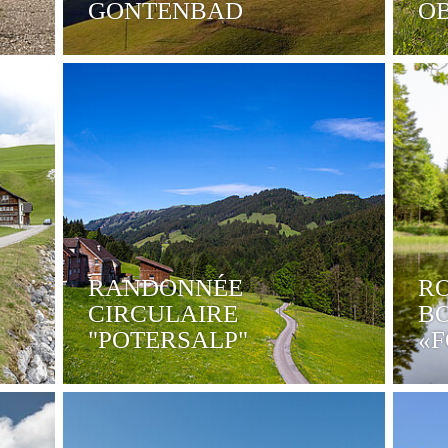
GONTENBAD
O
RANDONNÉE
R
CIRCULAIRE
B
"POTERSALP"
«F