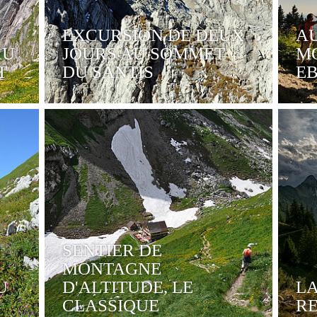
EXCURSION DE DEUX
A
AU
JOURS AU SOMMET
M
T
DU SÄNTIS
E
SENTIER DE
MONTAGNE
U
D'ALTITUDE, LE
L
CLASSIQUE
RE