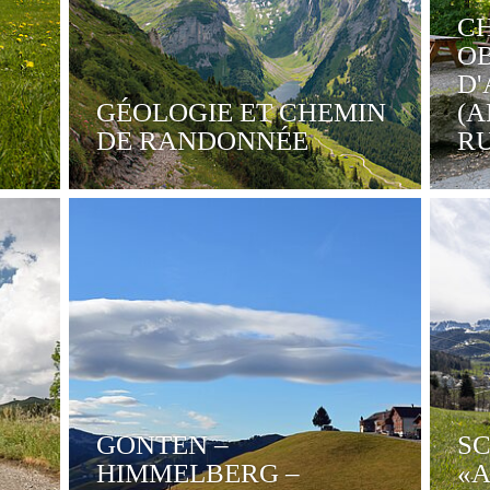
CH
OB
D'
GÉOLOGIE ET CHEMIN
(A
DE RANDONNÉE
R
GONTEN –
SC
HIMMELBERG –
«