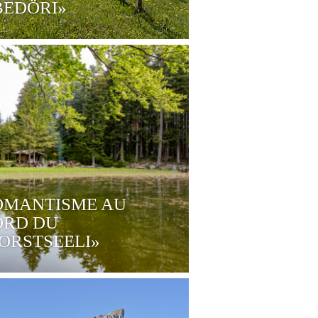
BEDÖRI»
OMANTISME AU
ORD DU
ORSTSEELI»