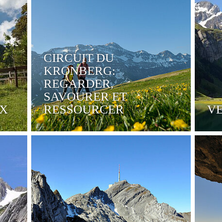
CIRCUIT DU
KRONBERG:
REGARDER,
SAVOURER ET
IX
RESSOURCER
VE