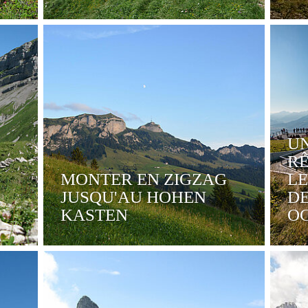
U
RÊ
MONTER EN ZIGZAG
LE
JUSQU'AU HOHEN
DE
KASTEN
O