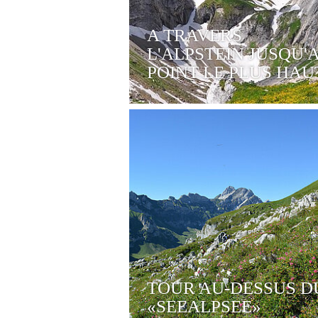
A TRAVERS
L'ALPSTEIN JUSQU'
POINT LE PLUS HAU
TOUR AU-DESSUS D
«SEEALPSEE»