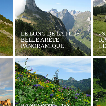
LE LONG DE LA PLUS
«S
BELLE ARÊTE
R
PANORAMIQUE
LE
RANDONNÉE DES