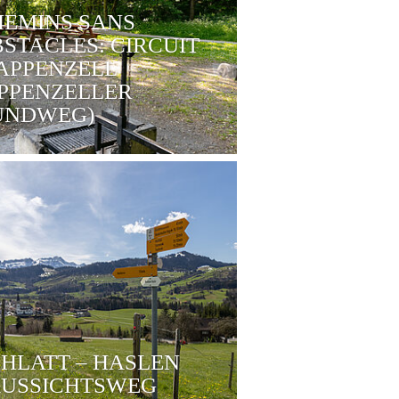
EMINS SANS
STACLES: CIRCUIT
APPENZELL
PPENZELLER
UNDWEG)
HLATT – HASLEN
AUSSICHTSWEG