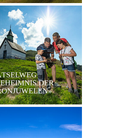
ÄTSELWEG
EHEIMNIS DER
RONJUWELEN»