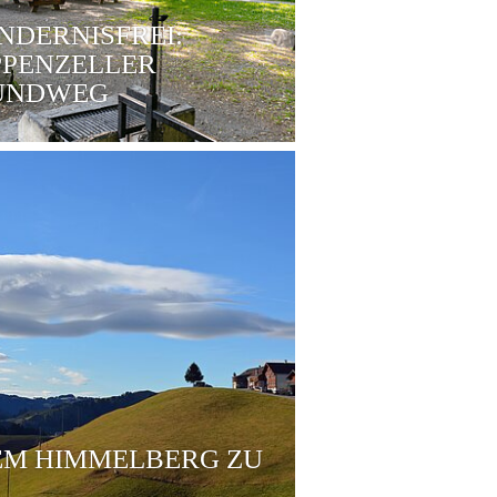
NDERNISFREI:
PPENZELLER
UNDWEG
EM HIMMELBERG ZU