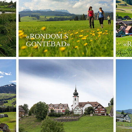
«RONDOM S
GONTEBAD»
«