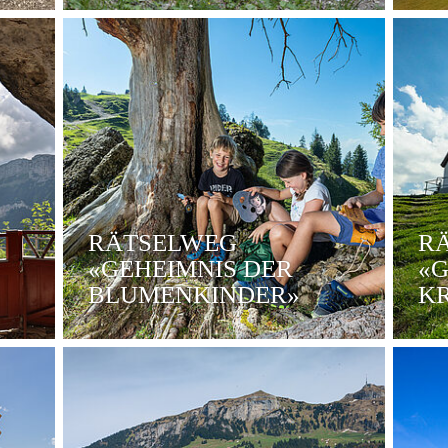
RÄTSELWEG
R
«GEHEIMNIS DER
«G
BLUMENKINDER»
K