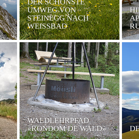
DER SCHÖNSTE
UMWEG VON
HI
STEINEGG NACH
A
WEISSBAD
R
WALDLEHRPFAD
«RONDOM DE WALD»
D