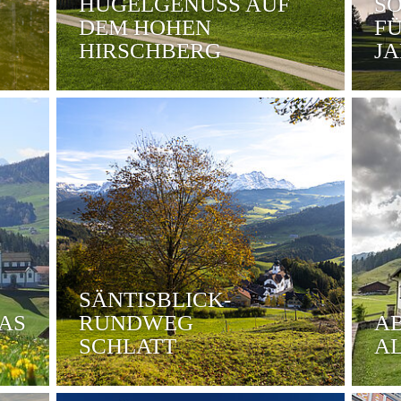
HÜGELGENUSS AUF
S
DEM HOHEN
FÜ
HIRSCHBERG
JA
SÄNTISBLICK-
AS
RUNDWEG
AB
SCHLATT
A