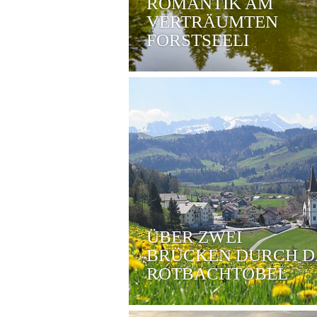
ROMANTIK AM
VERTRÄUMTEN
FORSTSEELI
ÜBER ZWEI
BRÜCKEN DURCH D
ROTBACHTOBEL