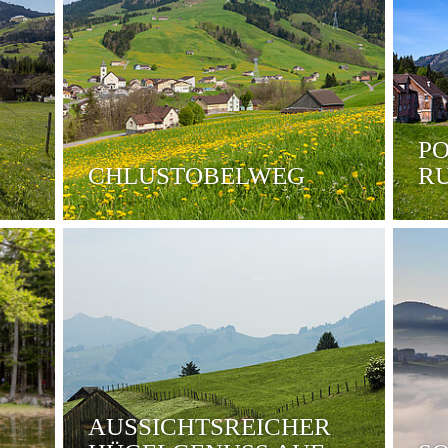
PO
CHLUSTOBELWEG
R
AUSSICHTSREICHER