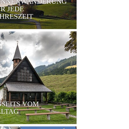
ONNENWANDERUNG
R JEDE
HRESZEIT
SEITS VOM
LLTAG