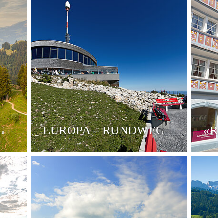
G
EUROPA – RUNDWEG
«