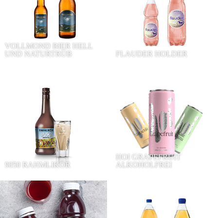
VOLLMOND BIER HELL
UND NATURTRÜB
FLAUDER HOLDER
HOI GRAPEFRUIT
9050 RAHMLIKÖR
ALKOHOLFREI