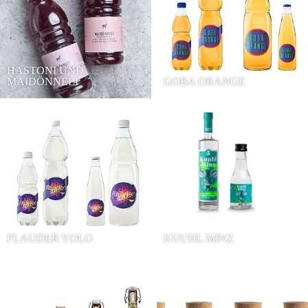
HASTONI UND
MAIDÖNNELI
GOBA ORANGE
FLAUDER YOLO
KUUHL MINZ