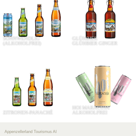
SONNWENDLIG
GLÜHBIER
(ALKOHOLFREI)
GLÜHBIER GINGER
HOI MARACUJA
ZITRONEN-PANACHÉ
ALKOHOLFREI
Appenzellerland Tourismus AI