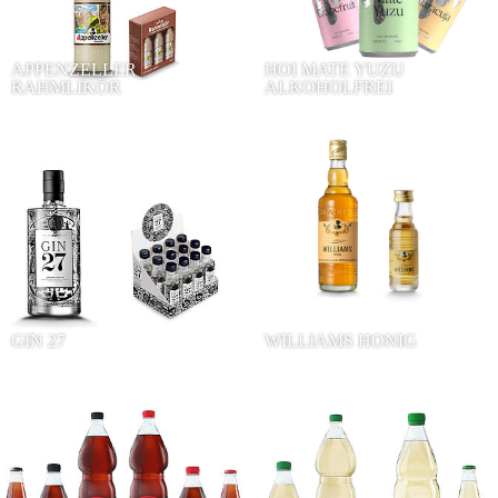
APPENZELLER
HOI MATE YUZU
RAHMLIKÖR
ALKOHOLFREI
GIN 27
WILLIAMS HONIG