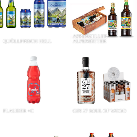
APPENZELLER
QUÖLLFRISCH HELL
ALPENBITTER
FLAUDER +C
GIN 27 SOUL OF WOOD