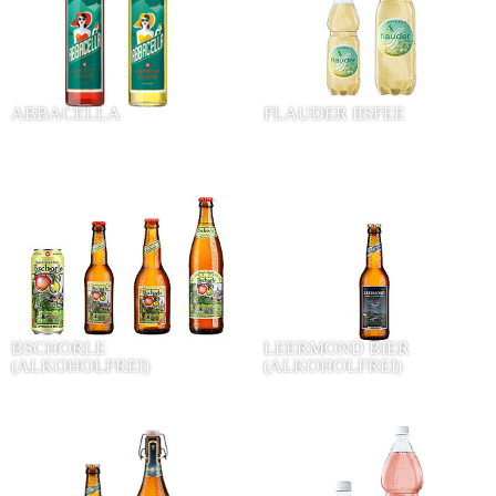
ABBACELLA
FLAUDER IISFEE
BSCHORLE
LEERMOND BIER
(ALKOHOLFREI)
(ALKOHOLFREI)