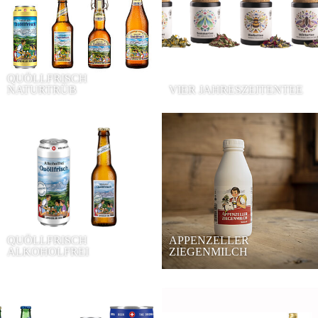
QUÖLLFRISCH
NATURTRÜB
VIER JAHRESZEITENTEE
QUÖLLFRISCH
APPENZELLER
ALKOHOLFREI
ZIEGENMILCH