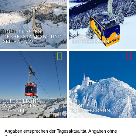
HOHER KASTEN
DREHRESTAURANT UND
KRONBERG
SEILBAHN AG
LUFTSEILBAHN
LUFTSEILBAHN
WASSERAUEN-
SÄNTIS
EBENALP
SCHWEBEBAHN
Angaben entsprechen der Tagesaktualität. Angaben ohne