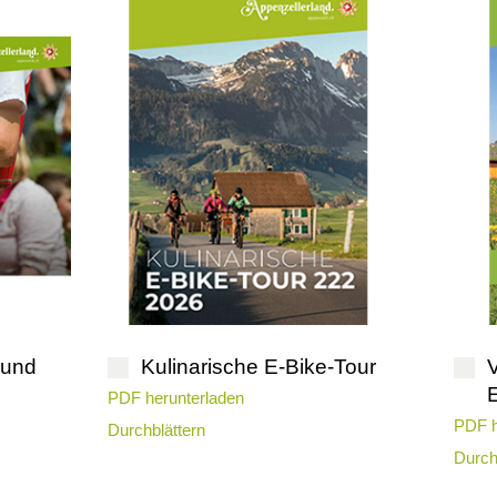
 und
Kulinarische E-Bike-Tour
PDF herunterladen
PDF h
Durchblättern
Durch