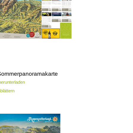
Sommerpanoramakarte
erunterladen
blättern