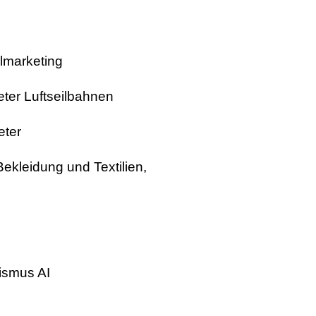
almarketing
eter Luftseilbahnen
eter
Bekleidung und Textilien,
ismus AI