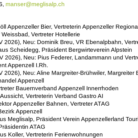
36,
manser@
meglisalp.ch
ll Appenzeller Bier, Vertreterin Appenzeller Region
 Weissbad, Vertreter Hotellerie
HV 2026), Neu: Dominik Breu, VR Ebenalpbahn, Vertr
haus Scheidegg,
Präsident Bergwirteverein Alpstein
HV 2026), Neu: Pius Federer, Landammann und Vertr
nt Appenzell I.Rh.
V 2026), Neu: Aline Margreiter-
Brühwiler
, Margreiter
handel Appenzell
rtreter Bauernverband Appenzell Innerrhoden
 Aussicht, Vertreterin Verband Gastro AI
ktor Appenzeller Bahnen, Vertreter ATAG
Bezirk Appenzell
s Meglisalp, Präsident Verein Appenzellerland Tour
, Präsidentin ATAG
us Koller, Vertreterin Ferienwohnungen