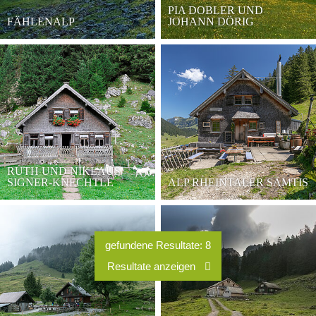
PIA DOBLER UND
FÄHLENALP
JOHANN DÖRIG
RUTH UND NIKLAUS
SIGNER-KNECHTLE
ALP RHEINTALER SÄMTIS
gefundene Resultate:
8
Resultate anzeigen