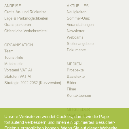
ANREISE
AKTUELLES
Gratis An- und Rückreise
Neuigkeiten
Lage & Parkmöglichkeiten
Sommer-Quiz
Gratis parkieren
Veranstaltungen
Öffentliche Verkehrsmittel
Newsletter
Webcams
Stellenangebote
ORGANISATION
Dokumente
Team
Tourist-Info
Meldestelle
MEDIEN
Vorstand VAT AI
Prospekte
Statuten VAT AI
Basistexte
Strategie 2022-2032 (Kurzversion)
Bilder
Filme
Kontaktperson
MITGLIEDER
Mitglieder-Info
Unsere Website verwendet Cookies, damit wir die Page
Mitglieder-Login
fortlaufend verbessern und Ihnen ein optimiertes Besucher-
Erlebnis ermöglichen können. Wenn Sie auf dieser Webseite