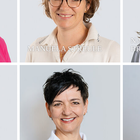
N
MANUELA STREULE
B