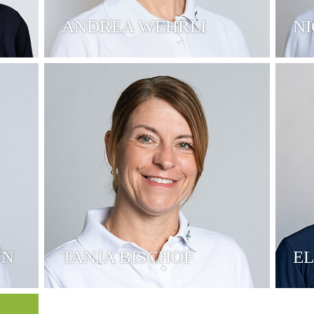
ANDREA WEHRLI
N
IN
TANJA BISCHOF
EL