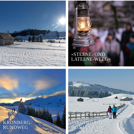
EGGERSTANDEN
«STEENE- OND
RUNDWEG
LATEENE-WEEG»
KRONBERG-
JAKOBSBAD –
RUNDWEG
GONTENBAD