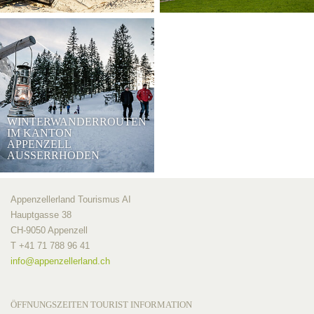
WINTERWANDERROUTEN
IM KANTON
APPENZELL
AUSSERRHODEN
Appenzellerland Tourismus AI
Hauptgasse 38
CH-9050 Appenzell
T +41 71 788 96 41
info@
appenzellerland.ch
ÖFFNUNGSZEITEN TOURIST INFORMATION