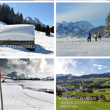
SAMMELPLATZ
PLATTENBÖDELI
– HOHER HIRSCHBERG
RUNDWEG
– SAMMELPLATZ
SCHLATT – HASLEN
«AUSSICHTSWEG
SAMMELPLATZ – GAIS
OBEDÖRI»