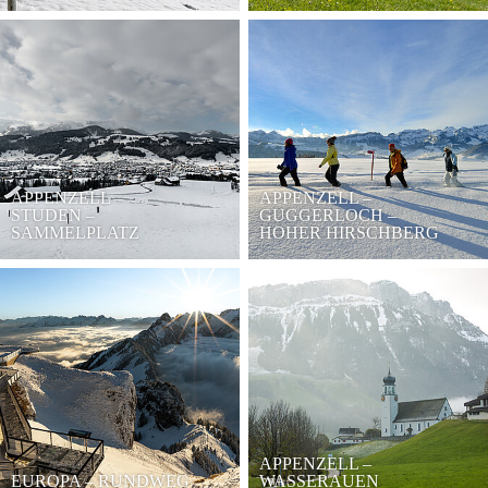
APPENZELL –
APPENZELL –
STUDEN –
GUGGERLOCH –
SAMMELPLATZ
HOHER HIRSCHBERG
APPENZELL –
EUROPA – RUNDWEG
WASSERAUEN