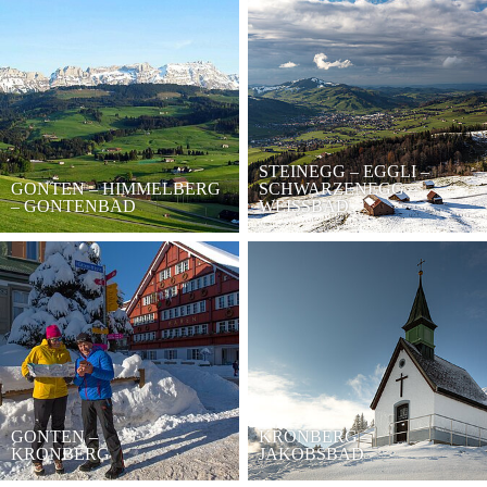
STEINEGG – EGGLI –
GONTEN – HIMMELBERG
SCHWARZENEGG –
– GONTENBAD
WEISSBAD
GONTEN –
KRONBERG –
KRONBERG
JAKOBSBAD