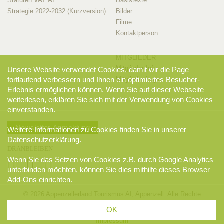
Statuten VAT AI
Basistexte
Strategie 2022-2032 (Kurzversion)
Bilder
Filme
Kontaktperson
MITGLIEDER
Mitglieder-Info
Unsere Website verwendet Cookies, damit wir die Page
Mitglieder-Login
fortlaufend verbessern und Ihnen ein optimiertes Besucher-
Erlebnis ermöglichen können. Wenn Sie auf dieser Webseite
weiterlesen, erklären Sie sich mit der Verwendung von Cookies
einverstanden.
Newsletter-Anmeldung
Weitere Informationen zu Cookies finden Sie in unserer
Datenschutzerklärung
.
DRANBLEIBEN
Wenn Sie das Setzen von Cookies z.B. durch Google Analytics
unterbinden möchten, können Sie dies mithilfe dieses
Browser
Add-Ons
einrichten.
© 2026 Appenzellerland Tourismus AI, Appenzell. Alle Rechte
vorbehalten.
OK
AGB
Sitemap
Datenschutzerklärung
Disclaimer
Impressum