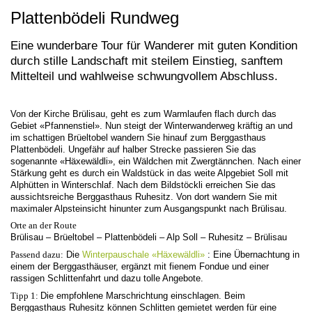
Plattenbödeli Rundweg
Eine wunderbare Tour für Wanderer mit guten Kondition
durch stille Landschaft mit steilem Einstieg, sanftem
Mittelteil und wahlweise schwungvollem Abschluss.
Von der Kirche Brülisau, geht es zum Warmlaufen flach durch das
Gebiet «Pfannenstiel». Nun steigt der Winterwanderweg kräftig an und
im schattigen Brüeltobel wandern Sie hinauf zum Berggasthaus
Plattenbödeli. Ungefähr auf halber Strecke passieren Sie das
sogenannte «Häxewäldli», ein Wäldchen mit Zwergtännchen. Nach einer
Stärkung geht es durch ein Waldstück in das weite Alpgebiet Soll mit
Alphütten in Winterschlaf. Nach dem Bildstöckli erreichen Sie das
aussichtsreiche Berggasthaus Ruhesitz. Von dort wandern Sie mit
maximaler Alpsteinsicht hinunter zum Ausgangspunkt nach Brülisau.
Orte an der Route
Brülisau – Brüeltobel – Plattenbödeli – Alp Soll – Ruhesitz – Brülisau
Passend dazu:
Die
Winterpauschale «Häxewäldli»
: Eine Übernachtung in
einem der Berggasthäuser, ergänzt mit fienem Fondue und einer
rassigen Schlittenfahrt und dazu tolle Angebote.
Tipp 1:
Die empfohlene Marschrichtung einschlagen. Beim
Berggasthaus Ruhesitz können Schlitten gemietet werden für eine