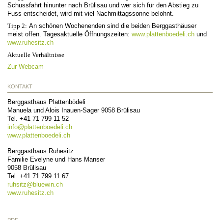
Schussfahrt hinunter nach Brülisau und wer sich für den Abstieg zu
Fuss entscheidet, wird mit viel Nachmittagssonne belohnt.
Tipp 2:
An schönen Wochenenden sind die beiden Berggasthäuser
meist offen. Tagesaktuelle Öffnungszeiten:
www.plattenboedeli.ch
und
www.ruhesitz.ch
Aktuelle Verhältnisse
Zur Webcam
KONTAKT
Berggasthaus Plattenbödeli
Manuela und Alois Inauen-Sager
9058
Brülisau
Tel.
+41 71 799 11 52
info@
plattenboedeli.ch
www.plattenboedeli.ch
Berggasthaus Ruhesitz
Familie Evelyne und Hans Manser
9058
Brülisau
Tel.
+41 71 799 11 67
ruhsitz@
bluewin.ch
www.ruhesitz.ch