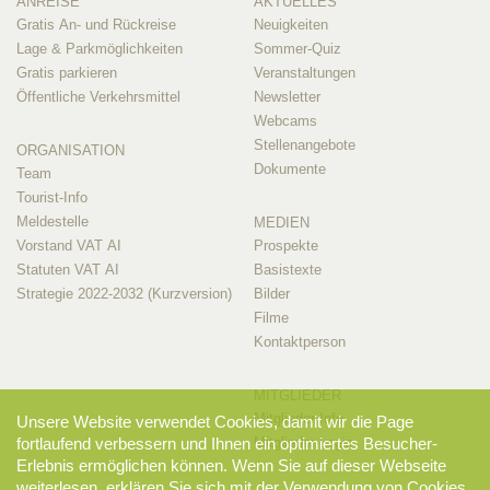
ANREISE
AKTUELLES
Gratis An- und Rückreise
Neuigkeiten
Lage & Parkmöglichkeiten
Sommer-Quiz
Gratis parkieren
Veranstaltungen
Öffentliche Verkehrsmittel
Newsletter
Webcams
Stellenangebote
ORGANISATION
Dokumente
Team
Tourist-Info
Meldestelle
MEDIEN
Vorstand VAT AI
Prospekte
Statuten VAT AI
Basistexte
Strategie 2022-2032 (Kurzversion)
Bilder
Filme
Kontaktperson
MITGLIEDER
Mitglieder-Info
Unsere Website verwendet Cookies, damit wir die Page
Mitglieder-Login
fortlaufend verbessern und Ihnen ein optimiertes Besucher-
Erlebnis ermöglichen können. Wenn Sie auf dieser Webseite
weiterlesen, erklären Sie sich mit der Verwendung von Cookies