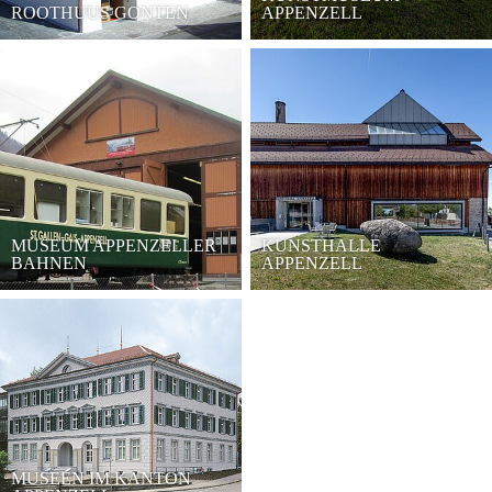
ROOTHUUS GONTEN
APPENZELL
MUSEUM APPENZELLER
KUNSTHALLE
BAHNEN
APPENZELL
MUSEEN IM KANTON