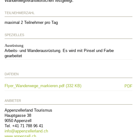
Wanderwegverantwortlichen festgelegt.
TEILNEHMERZAHL
maximal 2 Teilnehmer pro Tag
SPEZIELLES
Ausrüstung
Arbeits- und Wanderausrüstung. Es wird mit Pinsel und Farbe
gearbeitet
DATEIEN
Flyer_Wanderwege_markieren.pdf (332 KB)
PDF
ANBIETER
Appenzellerland Tourismus
Hauptgasse 38
9050
Appenzell
Tel.
+41 71 788 96 41
info@
appenzellerland.ch
www.appenzell.ch