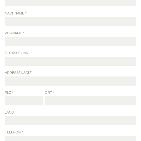
NACHNAME *
VORNAME *
STRASSE / NR. *
ADRESSZUSATZ
PLZ *
ORT *
LAND
TELEFON *