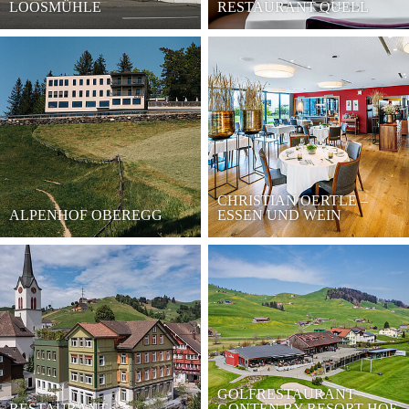
LOOSMÜHLE
RESTAURANT QUELL
CHRISTIAN OERTLE –
ALPENHOF OBEREGG
ESSEN UND WEIN
GOLFRESTAURANT
RESTAURANT
GONTEN BY RESORT HOF