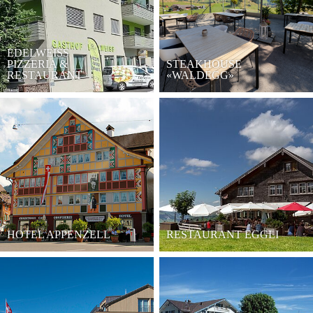
EDELWEISS
PIZZERIA &
STEAKHOUSE
RESTAURANT
«WALDEGG»
HOTEL APPENZELL
RESTAURANT EGGLI