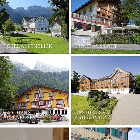
HOTEL
HOTEL ALPENBLICK
FROHE AUSSICHT
GASTHAUS
GASTHAUS
ALPENROSE
BAD GONTEN