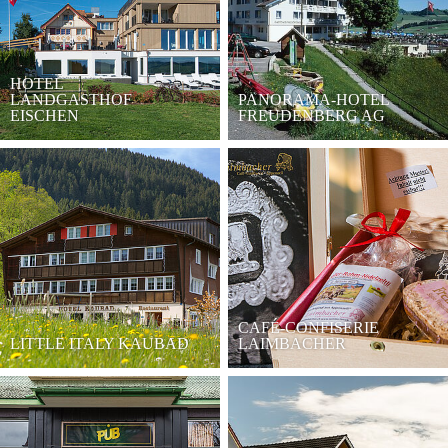
HOTEL
LANDGASTHOF
PANORAMA-HOTEL
EISCHEN
FREUDENBERG AG
CAFÉ-CONFISERIE
LITTLE ITALY KAUBAD
LAIMBACHER