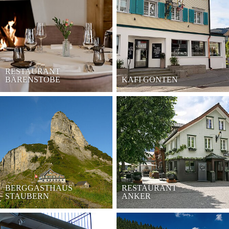
RESTAURANT
BÄRENSTOBE
KAFI GONTEN
BERGGASTHAUS
RESTAURANT
STAUBERN
ANKER