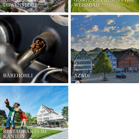
LÖWENSTOBE
WEISSBAD
BÄREHÖHLI
AZADI
RESTAURANTS IM
KANTON