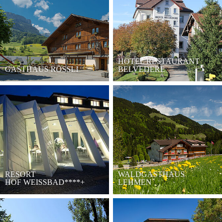
HOTEL RESTAURANT
GASTHAUS RÖSSLI
BELVEDERE
RESORT
WALDGASTHAUS
HOF WEISSBAD****+
LEHMEN