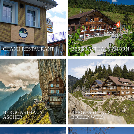
CHANH RESTAURANT
BERGGASTHAUS AHORN
BERGGASTHAUS
BERGGASTHAUS
ÄSCHER
BOLLENWEES