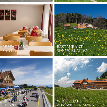
RESTAURANT
RESTAURANT
SÄNTIS
SONNE-BLATTEN
RESTAURANT
WIRTSCHAFT
ST. ANTON
ZUM WILDEN MANN