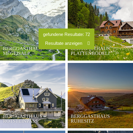
BERGGASTHAUS
BERGGASTHAUS
MEGLISALP
PLATTENBÖDELI
BERGGASTHAUS
BERGGASTHAUS
ROTSTEINPASS
RUHESITZ