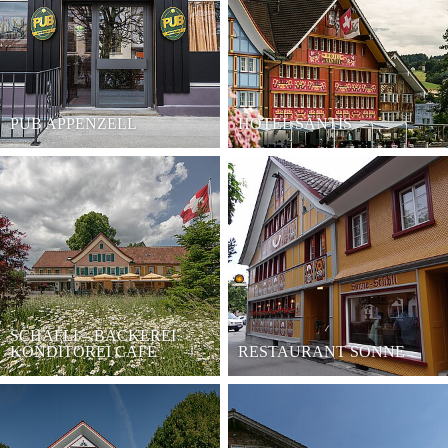
PUB APPENZELL
HOTEL SÄNTIS
SCHÄFLI – BÄCKEREI
KONDITOREI CAFÉ
RESTAURANT SONNE