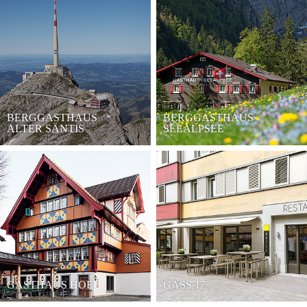
BERGGASTHAUS
BERGGASTHAUS
ALTER SÄNTIS
SEEALPSEE
GASTHAUS HOF
GASS 17