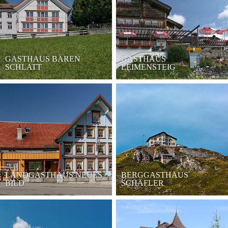
GASTHAUS BÄREN
GASTHAUS
SCHLATT
LEIMENSTEIG
LANDGASTHAUS NEUES
BERGGASTHAUS
BILD
SCHÄFLER