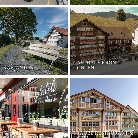
GASTHAUS KRONE
KAFI ANTON
GONTEN
TRAUBE RESTAURANT &
CAFÉ S'PLÄTZLI
HOTEL