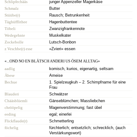
Schlipfechääs
junger Appenzeller Magerkäse
Schmalz
Butter
Stüübe(r)
Rausch; Betrunkenheit
Täghüfflithee
Hagenbuttentee
Töbeli
Zwanzigfrankennote
Wedegehnte
Muskelkater
Zockebolle
Lutsch-Bonbon
z Veschbe(r) esse
«Zvieri» essen
«...OND NO EN BLÄTSCH ANDERI US ÖSEM ALLTAG»
aadlig
komisch, kurios, eigenartig, seltsam
Äbese
Ameise
Bechue
1. Spielzeugkuh – 2. Schimpfname für eine
Frau
Blauderi
Schwätzer
Chääsblüemli
Gänseblümchen; Massliebchen
chrööpelig
Magenverstimmung; fast übel
eeding
egal; einerlei
Flickflaude(r)
Schmetterling
föchelig
fürchterlich; entsetzlich; schrecklich, (auch
Verstärkungswort)