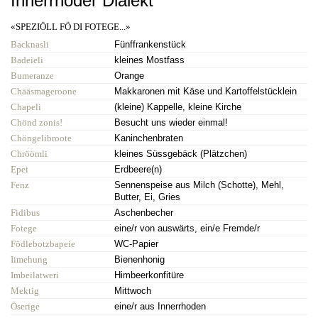
Innerrhoder Dialekt
«SPEZIÖLL FÖ DI FOTEGE...»
Backnasli
Fünffrankenstück
Badeieli
kleines Mostfass
Bumeranze
Orange
Chääsmageroone
Makkaronen mit Käse und Kartoffelstücklein
Chapeli
(kleine) Kappelle, kleine Kirche
Chönd zonis!
Besucht uns wieder einmal!
Chöngelibroote
Kaninchenbraten
Chröömli
kleines Süssgebäck (Plätzchen)
Epei
Erdbeere(n)
Fenz
Sennenspeise aus Milch (Schotte), Mehl,
Butter, Ei, Gries
Fidibus
Aschenbecher
Fotege
eine/r von auswärts, ein/e Fremde/r
Födlebotzbapeie
WC-Papier
Iimehung
Bienenhonig
Imbeilatweri
Himbeerkonfitüre
Mektig
Mittwoch
Öserige
eine/r aus Innerrhoden