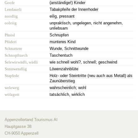
Goofe
(anständige!) Kinder
Lendaueli
Tabakpfeife der Innerrhoder
noodlig
eilig, pressant
ooleiig
unpraktisch, ungelegen, nicht angenehm,
unliebsam
Pfnösl
Schnupfen
Pföderi
munteres Kind
Schnattere
Wunde, Schnittwunde
Schnopftuech
Taschentuch
Selewiewädli, wädli
wie schnell wohl?, schnell; geschwind
Sonnwendlig
Löwenzahnblüte
Stapfede
Holz- oder Steintritte (neu auch aus Metall) als
Zaunüberstieg
weleweg
wahrscheinlich; wohl
wölzgott
tatsächlich, wirklich
Appenzellerland Tourismus AI
Hauptgasse 38
CH-9050 Appenzell