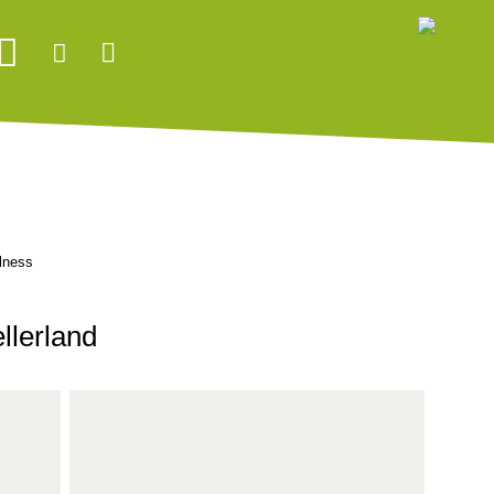
lness
llerland