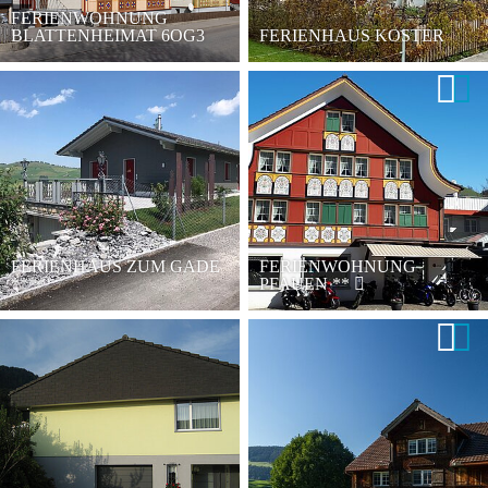
FERIENWOHNUNG
BLATTENHEIMAT 6OG3
FERIENHAUS KOSTER
FERIENHAUS ZUM GADE
FERIENWOHNUNG
****
PFAUEN
**