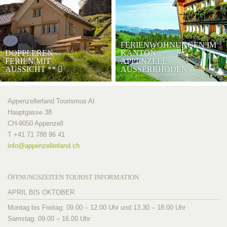
FERIENWOHNUNGEN IM
DOPPLEREN –
KANTON
FERIEN MIT
APPENZELL
AUSSICHT
**
AUSSERRHODEN
Appenzellerland Tourismus AI
Hauptgasse 38
CH-9050 Appenzell
T +41 71 788 96 41
info@
appenzellerland.ch
ÖFFNUNGSZEITEN TOURIST INFORMATION
APRIL BIS OKTOBER
Montag bis Freitag: 09.00 – 12.00 Uhr und 13.30 – 18.00 Uhr
Samstag: 09.00 – 16.00 Uhr