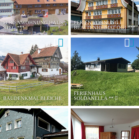
FERIENWOHNUNG HAUS
FERIENWOHNUNG
STEG
***
BLATTENHEIMAT OG1
***
FERIENHAUS
BAUDENKMAL BLEICHE
SOLDANELLA
**