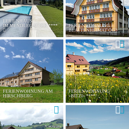
FERIENHAUS
IM MENDLEGATTER
****
FERIENWOHNUNG
BLATTENHEIMAT OG3
FERIENWOHNUNG AM
FERIENWOHNUNG
HIRSCHBERG
«BITZI»
****