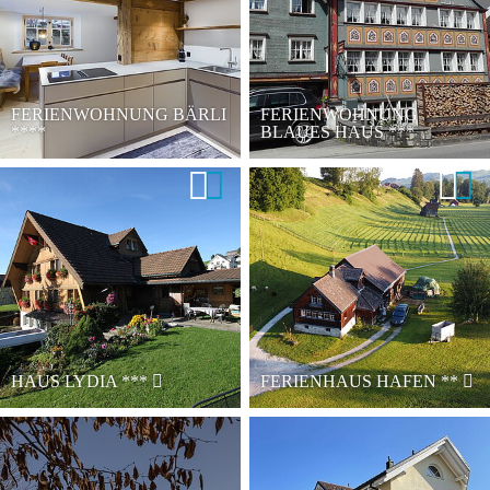
FERIENWOHNUNG BÄRLI
FERIENWOHNUNG
****
BLAUES HAUS
***
HAUS LYDIA
***
FERIENHAUS HAFEN
**