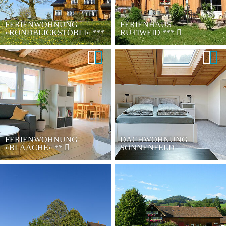
FERIENWOHNUNG
FERIENHAUS
«RONDBLICKSTÖBLI»
***
RÜTIWEID
***
FERIENWOHNUNG
DACHWOHNUNG
«BLÄÄCHE»
**
SONNENFELD