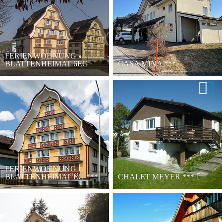
FERIENWOHNUNG
BLATTENHEIMAT 6EG
CASA MINA
***
FERIENWOHNUNG
BLATTENHEIMAT EG
***
CHALET MEYER
***