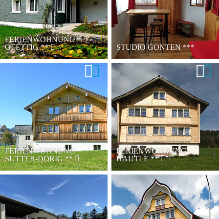
FERIENWOHNUNG
GLETTIG
**
STUDIO GONTEN
***
FERIENWOHNUNG
FERIENWOHNUNG
SUTTER-DÖRIG
**
HAUTLE
**