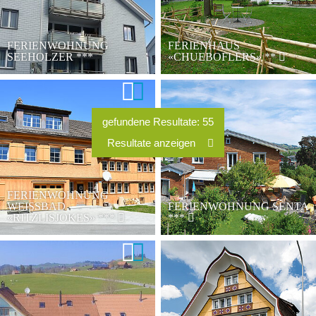
FERIENWOHNUNG
FERIENHAUS
SEEHOLZER
***
«CHUEBOFLERS»
**
FERIENWOHNUNG
WEISSBAD
FERIENWOHNUNG SENTA
«RITZLISJOKES»
***
***