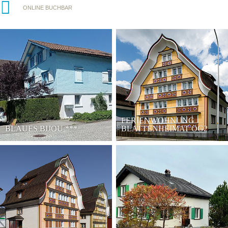
ONLINE BUCHBAR
FERIENWOHNUNG
BLAUES BIJOU
***
BLATTENHEIMAT OG2