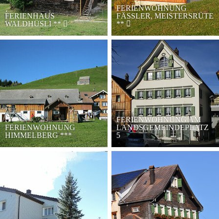
FERIENWOHNUNG
FERIENHAUS
FÄSSLER, MEISTERSRÜTE
WALDHÜSLI
**
**
FERIENWOHNUNG AM
FERIENWOHNUNG
LANDSGEMEINDEPLATZ
HIMMELBERG
***
5