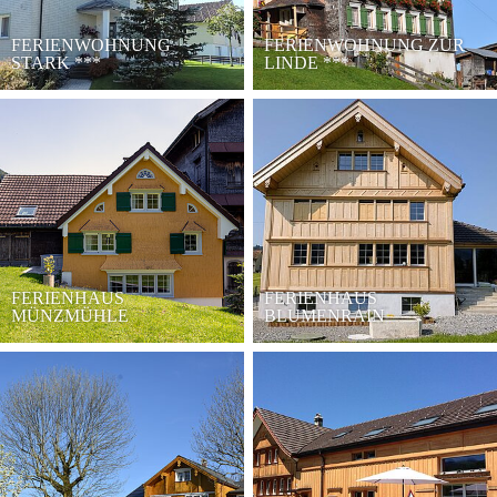
FERIENWOHNUNG
FERIENWOHNUNG ZUR
STARK
***
LINDE
***
FERIENHAUS
FERIENHAUS
MÜNZMÜHLE
BLUMENRAIN