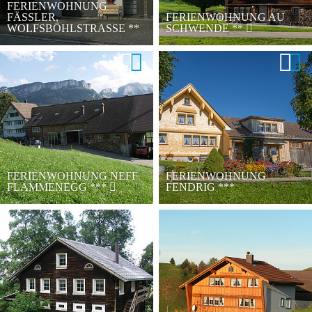
FERIENWOHNUNG
FÄSSLER,
FERIENWOHNUNG AU
WOLFSBÖHLSTRASSE
**
SCHWENDE
**
FERIENWOHNUNG NEFF
FERIENWOHNUNG
FLAMMENEGG
***
FENDRIG
***