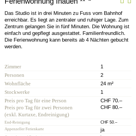
Ferienwohnung Inauen
**
Das Studio ist in drei Minuten zu Fuss vom Bahnhof
erreichbar. Es liegt an zentraler und ruhiger Lage. Zum
Zentrum gelangen Sie in fünf Minuten. Die Wohnung ist
einfach und gepflegt ausgestattet. Familienfreundlich.
Die Ferienwohnung kann bereits ab 4 Nächten gebucht
werden.
Zimmer
1
Personen
2
Wohnfläche
24 m²
Stockwerke
1
Preis pro Tag für eine Person
CHF 70.–
CHF 80.–
Preis pro Tag für zwei Personen
(exkl. Kurtaxe, Endreinigung)
End-Reinigung
CHF 50.–
Appenzeller Ferienkarte
ja