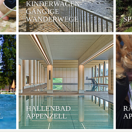
KINDERWAGEN-
GÄNGIGE
WANDERWEGE
SP
HALLENBAD
R
L
APPENZELL
A