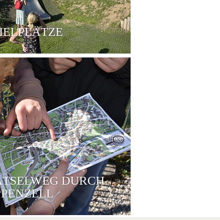
IELPLÄTZE
ÄTSELWEG DURCH
PPENZELL