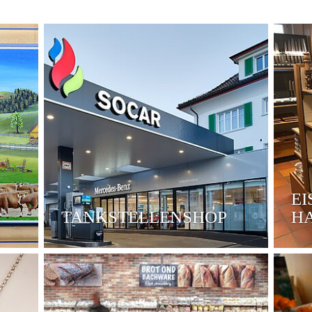
E
TANKSTELLENSHOP
H