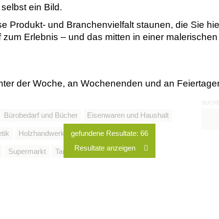
elbst ein Bild.
 Produkt- und Branchenvielfalt staunen, die Sie hier
uf zum Erlebnis – und das mitten in einer malerisc
 unter der Woche, an Wochenenden und an Feiertag
SUCH
Bürobedarf und Bücher
Eisenwaren und Haushalt
tik
Holzhandwerk
gefundene Resultate:
Kunst und Handwerk
66
Resultate anzeigen
Supermarkt
Tankstellenshop