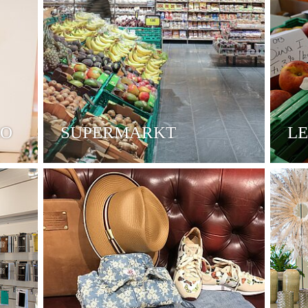
KO
SUPERMARKT
L