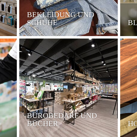
BEKLEIDUNG UND
SCHUHE
B
BÜROBEDARF UND
BÜCHER
H