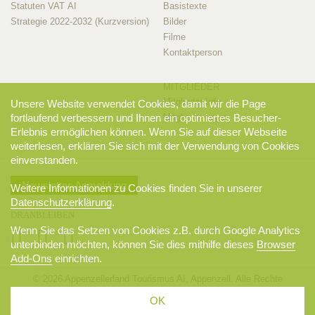
Statuten VAT AI
Basistexte
Strategie 2022-2032 (Kurzversion)
Bilder
Filme
Kontaktperson
MITGLIEDER
Mitglieder-Info
Unsere Website verwendet Cookies, damit wir die Page
fortlaufend verbessern und Ihnen ein optimiertes Besucher-
Mitglieder-Login
Erlebnis ermöglichen können. Wenn Sie auf dieser Webseite
weiterlesen, erklären Sie sich mit der Verwendung von Cookies
einverstanden.
Newsletter-Anmeldung
Weitere Informationen zu Cookies finden Sie in unserer
Datenschutzerklärung
.
DRANBLEIBEN
Wenn Sie das Setzen von Cookies z.B. durch Google Analytics
unterbinden möchten, können Sie dies mithilfe dieses
Browser
Add-Ons
einrichten.
© 2026 Appenzellerland Tourismus AI, Appenzell. Alle Rechte
vorbehalten.
OK
AGB
Sitemap
Datenschutzerklärung
Disclaimer