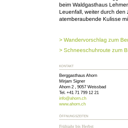
beim Waldgasthaus Lehmen. 
Leuenfall, weiter durch den
atemberaubende Kulisse mit 
> Wandervorschlag zum Be
> Schneeschuhroute zum B
KONTAKT
Berggasthaus Ahorn
Mirjam Signer
Ahorn 2
,
9057
Weissbad
Tel.
+41 71 799 12 21
info@
ahorn.ch
www.ahorn.ch
ÖFFNUNGSZEITEN
Frühjahr bis Herbst