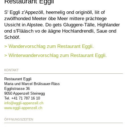
Restaurant Eggli
S' Eggli z'Appezöll, heemelig ond originöll, liit of
zwölfhonded Meeter öbe Meer mittere prächtege
Ussicht in Alpstee. Do gets Gluggere-Tälle, Highlander
ond s'Flääsch vo de äägne Hochlandrendli, Saue ond
Schööf.
> Wandervorschlag zum Restaurant Eggli.
> Winterwandervorschlag zum Restaurant Eggli.
KONTAKT
Restaurant Eggli
Maria und Marcel Brülisauer-Räss
Egglistrasse 36
9050
Appenzell Steinegg
Tel.
+41 71 787 16 10
info@
eggli-appenzell.ch
www.eggli-appenzell.ch
ÖFFNUNGSZEITEN