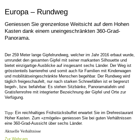
Europa – Rundweg
Geniessen Sie grenzenlose Weitsicht auf dem Hohen
Kasten dank einem uneingeschränkten 360-Grad-
Panorama.
Der 259 Meter lange Gipfelrundweg, welcher im Jahr 2016 erbaut wurde,
umrundet den gesamten Gipfel mit seiner markanten Silhouette und
bietet einzigartige Ausblicke auf insgesamt sechs Länder. Der Weg ist
grösstenteils barrierefrei und somit auch für Familien mit Kinderwagen
und mobilitätseingeschränkte Menschen begehbar. Der Rundweg wird
täglich freigeschaufelt, nur nach starken Schneefällen ist er begrenzt
begeh-, bzw. befahrbar. Es stehen Sitzbänke, Panoramatafeln und
Gratisfernrohre mit integrierter Bezeichnung der Gipfel und Orte zur
Verfügung.
Tipp:
Ein reichhaltiges Frühstücksbuffet erwartet Sie im Drehrestaurant
Hoher Kasten. Zum «zmögele» geniessen Sie bei guten Verhältnissen
eine 360-Grad-Aussicht über sechs Länder.
Aktuelle Verhältnisse
Zur Webcam