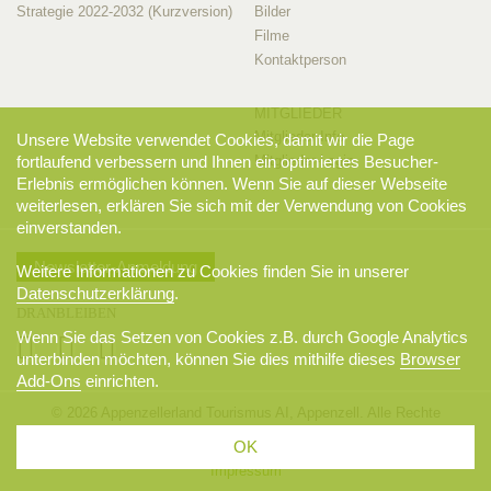
Strategie 2022-2032 (Kurzversion)
Bilder
Filme
Kontaktperson
MITGLIEDER
Mitglieder-Info
Unsere Website verwendet Cookies, damit wir die Page
fortlaufend verbessern und Ihnen ein optimiertes Besucher-
Mitglieder-Login
Erlebnis ermöglichen können. Wenn Sie auf dieser Webseite
weiterlesen, erklären Sie sich mit der Verwendung von Cookies
einverstanden.
Newsletter-Anmeldung
Weitere Informationen zu Cookies finden Sie in unserer
Datenschutzerklärung
.
DRANBLEIBEN
Wenn Sie das Setzen von Cookies z.B. durch Google Analytics
unterbinden möchten, können Sie dies mithilfe dieses
Browser
Add-Ons
einrichten.
© 2026 Appenzellerland Tourismus AI, Appenzell. Alle Rechte
vorbehalten.
OK
AGB
Sitemap
Datenschutzerklärung
Disclaimer
Impressum